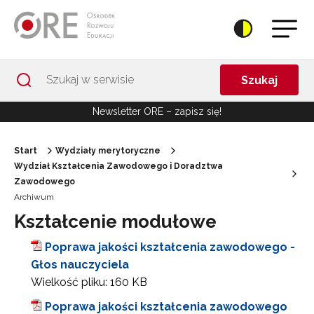
Przejdź do Nawigacji
Przejdź do stopki
Przejdź do treści artykułu
Szukaj
Newsletter ORE – zapisz się!
Start
Wydziały merytoryczne
Wydział Kształcenia Zawodowego i Doradztwa
Zawodowego
Archiwum
Kształcenie modułowe
Poprawa jakości kształcenia zawodowego -
Głos nauczyciela
Wielkość pliku:
160 KB
Poprawa jakości kształcenia zawodowego