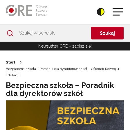
Przejdź do Nawigacji
Przejdź do stopki
Przejdź do treści artykułu
Szukaj
Newsletter ORE – zapisz się!
Start
Bezpieczna szkoła – Poradnik dla dyrektorów szkół – Ośrodek Rozwoju
Edukacji
Bezpieczna szkoła – Poradnik
dla dyrektorów szkół