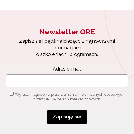
Newsletter ORE
Zapisz się i bądź na bieżąco z najnowszymi
informacjami
o szkoleniach i programach.
Adres e-mail:
Newsletter ORE
Zapisz się i bądź na bieżąco z najnowszymi
Wyrażam zgodę na przetwarzanie moich danych osobowych
informacjami
przez ORE w celach marketingowych.
o szkoleniach i programach.
Adres e-mail:
Zapisuję się