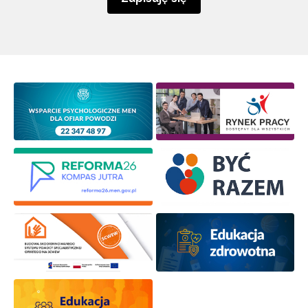
Newsletter ORE
Zapisz się i bądź na bieżąco z najnowszymi
informacjami
o szkoleniach i programach.
Adres e-mail:
Wyrażam zgodę na przetwarzanie moich danych
osobowych przez ORE w celach marketingowych.
Zapisuję się