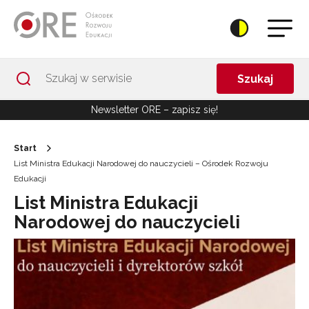
Przejdź do Nawigacji
Przejdź do stopki
Przejdź do treści artykułu
Szukaj
Newsletter ORE – zapisz się!
Start
List Ministra Edukacji Narodowej do nauczycieli – Ośrodek Rozwoju
Edukacji
List Ministra Edukacji
Narodowej do nauczycieli