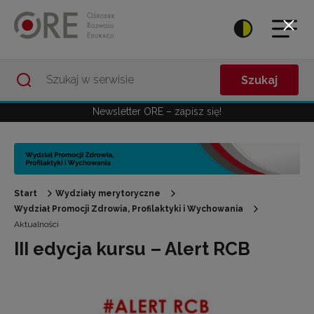
Przejdź do Nawigacji
Przejdź do stopki
Przejdź do treści artykułu
Szukaj
Newsletter ORE – zapisz się!
Start
Wydziały merytoryczne
Wydział Promocji Zdrowia, Profilaktyki i Wychowania
Aktualności
III edycja kursu – Alert RCB