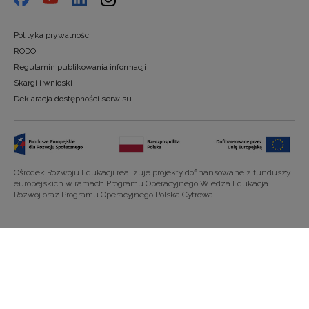
Polityka prywatności
RODO
Regulamin publikowania informacji
Skargi i wnioski
Deklaracja dostępności serwisu
Ośrodek Rozwoju Edukacji realizuje projekty dofinansowane z funduszy
europejskich w ramach Programu Operacyjnego Wiedza Edukacja
Rozwój oraz Programu Operacyjnego Polska Cyfrowa