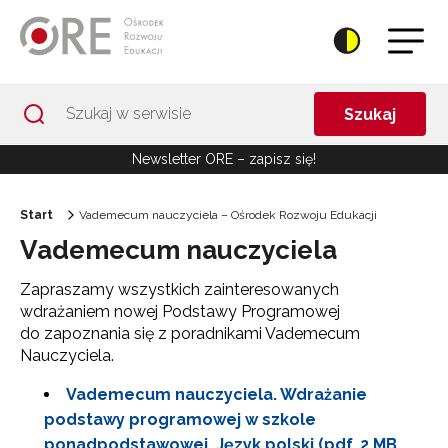
Przejdź do Nawigacji
Przejdź do stopki
Przejdź do treści artykułu
Szukaj
Newsletter ORE – zapisz się!
Start
Vademecum nauczyciela – Ośrodek Rozwoju Edukacji
Vademecum nauczyciela
Zapraszamy wszystkich zainteresowanych
wdrażaniem nowej Podstawy Programowej
do zapoznania się z poradnikami Vademecum
Nauczyciela.
Vademecum nauczyciela. Wdrażanie
podstawy programowej w szkole
ponadpodstawowej. Język polski (pdf. 2 MB