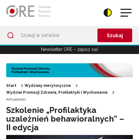
Przejdź do Nawigacji
Przejdź do stopki
Przejdź do treści artykułu
Szukaj
Newsletter ORE – zapisz się!
Start
Wydziały merytoryczne
Wydział Promocji Zdrowia, Profilaktyki i Wychowania
Aktualności
Szkolenie „Profilaktyka
uzależnień behawioralnych” –
II edycja