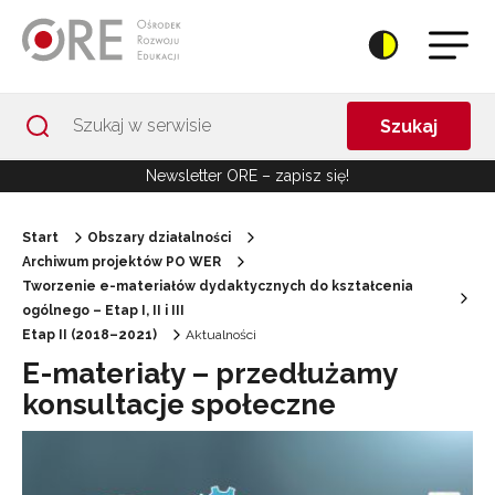
Przejdź do Nawigacji
Przejdź do stopki
Przejdź do treści artykułu
Szukaj
Newsletter ORE – zapisz się!
Start
Obszary działalności
Archiwum projektów PO WER
Tworzenie e-materiałów dydaktycznych do kształcenia
ogólnego – Etap I, II i III
Etap II (2018–2021)
Aktualności
E-materiały – przedłużamy
konsultacje społeczne