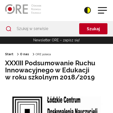
Przejdź do Nawigacji
Przejdź do stopki
Przejdź do treści artykułu
Szukaj
Newsletter ORE – zapisz się!
Start
O nas
ORE poleca
XXXIII Podsumowanie Ruchu
Innowacyjnego w Edukacji
w roku szkolnym 2018/2019