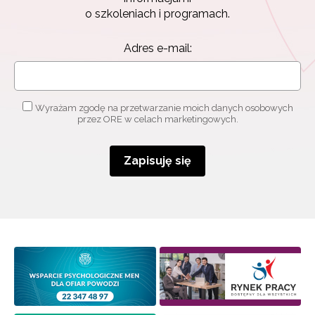
Zapisz się i bądź na bieżąco z najnowszymi
o szkoleniach i programach.
informacjami
o szkoleniach i programach.
Adres e-mail:
Adres e-mail:
Wyrażam zgodę na przetwarzanie moich danych osobowych
Wyrażam zgodę na przetwarzanie moich danych
przez ORE w celach marketingowych.
osobowych przez ORE w celach marketingowych.
Zapisuję się
Zapisuję się