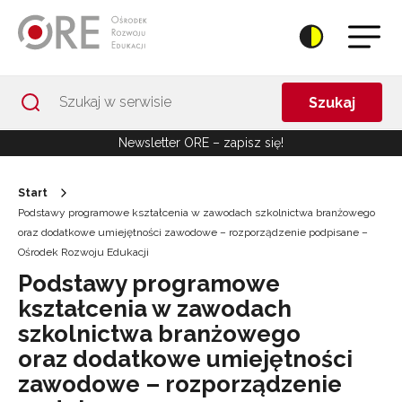
Przejdź do Nawigacji
Przejdź do stopki
Przejdź do treści artykułu
Szukaj
Newsletter ORE – zapisz się!
Start
Podstawy programowe kształcenia w zawodach szkolnictwa branżowego
oraz dodatkowe umiejętności zawodowe – rozporządzenie podpisane –
Ośrodek Rozwoju Edukacji
Podstawy programowe
kształcenia w zawodach
szkolnictwa branżowego
oraz dodatkowe umiejętności
zawodowe – rozporządzenie