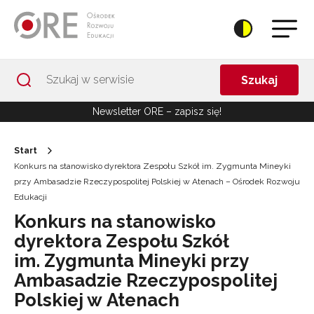
Przejdź do Nawigacji
Przejdź do stopki
Przejdź do treści artykułu
Szukaj
Newsletter ORE – zapisz się!
Start
Konkurs na stanowisko dyrektora Zespołu Szkół im. Zygmunta Mineyki
przy Ambasadzie Rzeczypospolitej Polskiej w Atenach – Ośrodek Rozwoju
Edukacji
Konkurs na stanowisko
dyrektora Zespołu Szkół
im. Zygmunta Mineyki przy
Ambasadzie Rzeczypospolitej
Polskiej w Atenach