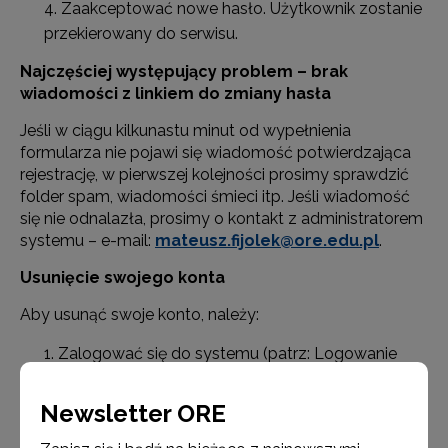
Zaakceptować nowe hasło. Użytkownik zostanie
przekierowany do serwisu.
Najczęściej występujący problem – brak
wiadomości z linkiem do zmiany hasła
Jeśli w ciągu kilkunastu minut od wypełnienia
formularza nie pojawi się wiadomość potwierdzająca
rejestrację, w pierwszej kolejności prosimy sprawdzić
folder spam, wiadomości śmieci itp. Jeśli wiadomość
się nie odnalazła, prosimy o kontakt z administratorem
systemu – e-mail:
mateusz.fijolek@ore.edu.pl
.
Usunięcie swojego konta
Aby usunąć swoje konto, należy:
Zalogować się do systemu (patrz: Logowanie
do bazy osób oczekujących).
Przejść do profilu użytkownika (w prawym
Newsletter ORE
górnym rogu należy kliknąć swoje imię i nazwisko,