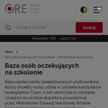
Przejdź do Nawigacji
Przejdź do stopki
Przejdź do treści artykułu
Szukaj
Newsletter ORE – zapisz się!
Start
Baza osób oczekujących na szkolenie – Ośrodek Rozwoju Edukacji
Baza osób oczekujących
na szkolenie
Baza zawiera konta zarejestrowanych użytkowników,
którzy chcieliby wziąć udział w szkoleniu kandydatów
na ekspertów. Część z nich ukończyła to szkolenie
i znalazła się na liście ekspertów prowadzonej
przez Ministerstwo Edukacji Narodowej. Właśnie