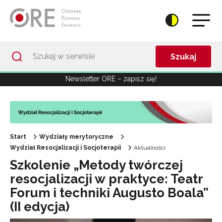
Przejdź do Nawigacji
Przejdź do stopki
Przejdź do treści artykułu
Szukaj
Newsletter ORE – zapisz się!
Start
Wydziały merytoryczne
Wydział Resocjalizacji i Socjoterapii
Aktualności
Szkolenie „Metody twórczej
resocjalizacji w praktyce: Teatr
Forum i techniki Augusto Boala”
(II edycja)