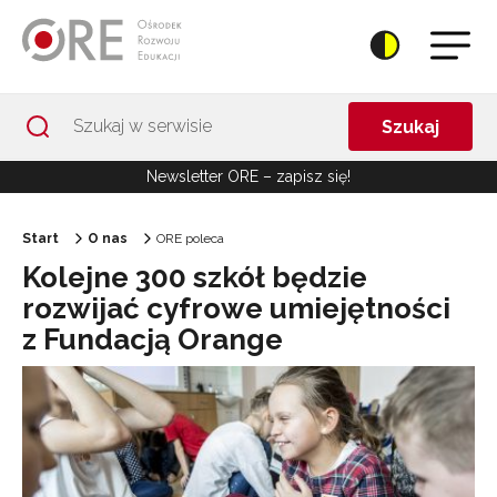
Przejdź do Nawigacji
Przejdź do stopki
Przejdź do treści artykułu
Szukaj
Newsletter ORE – zapisz się!
Start
O nas
ORE poleca
Kolejne 300 szkół będzie
rozwijać cyfrowe umiejętności
z Fundacją Orange