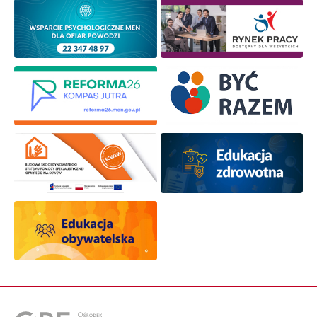
Newsletter ORE
Zapisz się i bądź na bieżąco z najnowszymi
informacjami
o szkoleniach i programach.
Adres e-mail:
Wyrażam zgodę na przetwarzanie moich danych
osobowych przez ORE w celach marketingowych.
Zapisuję się