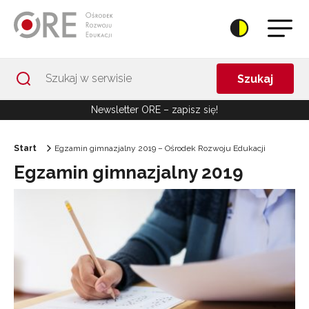
Przejdź do Nawigacji
Przejdź do stopki
Przejdź do treści artykułu
Szukaj
Newsletter ORE – zapisz się!
Start
Egzamin gimnazjalny 2019 – Ośrodek Rozwoju Edukacji
Egzamin gimnazjalny 2019