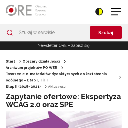
Przejdź do Nawigacji
Przejdź do stopki
Przejdź do treści artykułu
Szukaj
Newsletter ORE – zapisz się!
Start
Obszary działalności
Archiwum projektów PO WER
Tworzenie e-materiałów dydaktycznych do kształcenia
ogólnego – Etap I, II i III
Etap II (2018–2021)
Aktualności
Zapytanie ofertowe: Ekspertyza
WCAG 2.0 oraz SPE