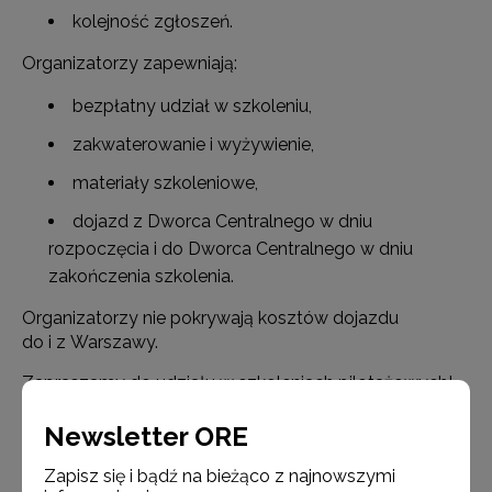
kolejność zgłoszeń.
Organizatorzy zapewniają:
bezpłatny udział w szkoleniu,
zakwaterowanie i wyżywienie,
materiały szkoleniowe,
dojazd z Dworca Centralnego w dniu
rozpoczęcia i do Dworca Centralnego w dniu
zakończenia szkolenia.
Organizatorzy nie pokrywają kosztów dojazdu
do i z Warszawy.
Zapraszamy do udziału w szkoleniach pilotażowych!
Szkolenie realizowane jest w ramach realizacji projektu
Newsletter ORE
pozakonkursowego „Opracowanie instrumentów
do prowadzenia diagnozy psychologiczno-
Zapisz się i bądź na bieżąco z najnowszymi