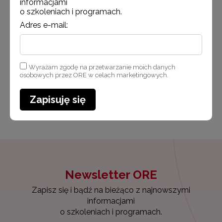
pedagogicznej”, realizowanego przez Ośrodek
informacjami
o szkoleniach i programach.
Rozwoju Edukacji w ramach Osi Priorytetowej
II Efektywne polityki publiczne dla rynku pracy,
Adres e-mail:
gospodarki i edukacji, działanie: 2.10 Wysoka jakość
systemu oświaty Programu Operacyjnego Wiedza
Edukacja Rozwój (POWER), współfinansowanego
z Europejskiego Funduszu Społecznego.
Wyrażam zgodę na przetwarzanie moich danych
osobowych przez ORE w celach marketingowych.
Zapisuję się
Opublikowano: 27.02.2019
Udostępnij
Newsletter ORE
Zapisz się i bądź na bieżąco z najnowszymi
informacjami
o szkoleniach i programach.