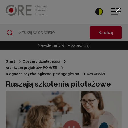
Przejdź do Nawigacji
Przejdź do stopki
Przejdź do treści artykułu
Szukaj
Newsletter ORE – zapisz się!
Start
Obszary działalności
Archiwum projektów PO WER
Diagnoza psychologiczno-pedagogiczna
Aktualności
Ruszają szkolenia pilotażowe