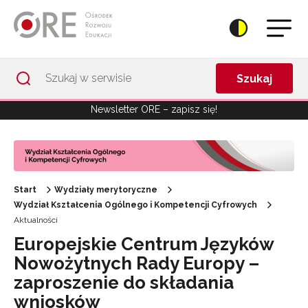
Przejdź do Nawigacji
Przejdź do stopki
Przejdź do treści artykułu
Szukaj
Newsletter ORE – zapisz się!
Start
Wydziały merytoryczne
Wydział Kształcenia Ogólnego i Kompetencji Cyfrowych
Aktualności
Europejskie Centrum Języków
Nowożytnych Rady Europy –
zaproszenie do składania
wniosków