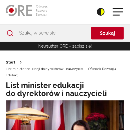
Przejdź do Nawigacji
Przejdź do stopki
Przejdź do treści artykułu
Szukaj
Newsletter ORE – zapisz się!
Start
List minister edukacji do dyrektorów i nauczycieli – Ośrodek Rozwoju
Edukacji
List minister edukacji
do dyrektorów i nauczycieli