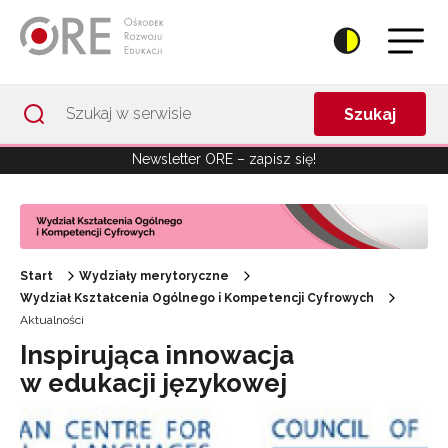
Przejdź do Nawigacji
Przejdź do stopki
Przejdź do treści artykułu
Szukaj
Newsletter ORE – zapisz się!
Start
Wydziały merytoryczne
Wydział Kształcenia Ogólnego i Kompetencji Cyfrowych
Aktualności
Inspirująca innowacja
w edukacji językowej