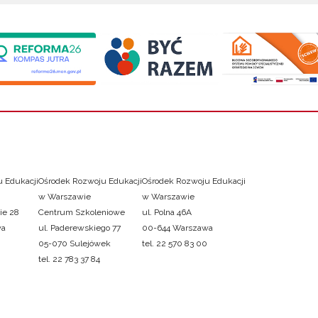
 Edukacji
Ośrodek Rozwoju Edukacji
Ośrodek Rozwoju Edukacji
w Warszawie
w Warszawie
ie 28
Centrum Szkoleniowe
ul. Polna 46A
wa
ul. Paderewskiego 77
00-644 Warszawa
05-070 Sulejówek
tel. 22 570 83 00
tel. 22 783 37 84