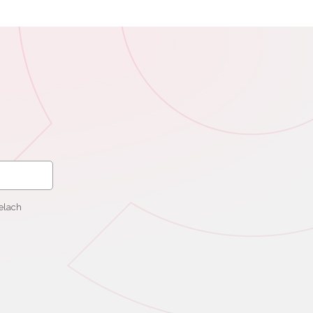
elach