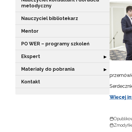
metodyczny
Nauczyciel bibliotekarz
Mentor
PO WER – programy szkoleń
Ekspert
Rozwiń sekcję "
▶
Materiały do pobrania
Rozwiń sekcję "
▶
przemówi
Kontakt
Serdeczni
Więcej in
Opublikow
Zmodyfik