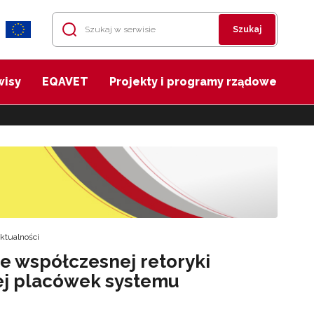
Szukaj
wisy
EQAVET
Projekty i programy rządowe
ktualności
e współczesnej retoryki
czej placówek systemu