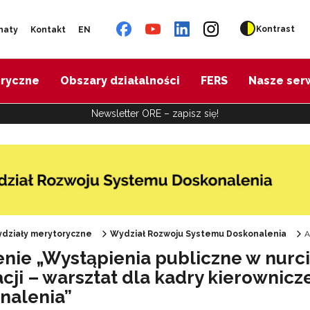
Kontrast
naty
Kontakt
EN
oryczne
Obszary działalności
FERS
Nasze ser
Newsletter ORE – zapisz się!
działy merytoryczne
Wydział Rozwoju Systemu Doskonalenia
A
enie „Wystąpienia publiczne w nurci
racji – warsztat dla kadry kierowni
nalenia”