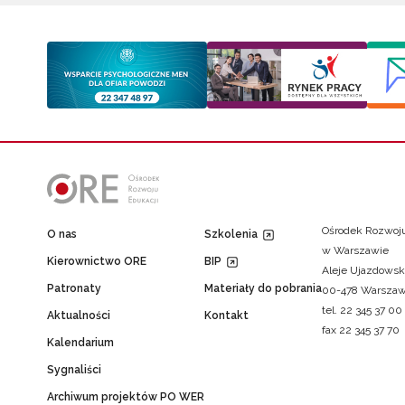
Ośrodek Rozwoju
O nas
Szkolenia
w Warszawie
Kierownictwo ORE
BIP
Aleje Ujazdowsk
Patronaty
Materiały do pobrania
00-478 Warsza
tel. 22 345 37 00
Aktualności
Kontakt
fax 22 345 37 70
Kalendarium
Sygnaliści
Archiwum projektów PO WER