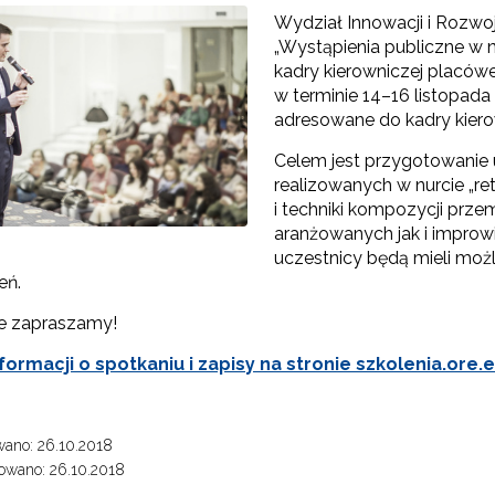
Wydział Innowacji i Rozwo
„Wystąpienia publiczne w nu
kadry kierowniczej placówe
w terminie 14–16 listopad
adresowane do kadry kiero
Celem jest przygotowanie
realizowanych w nurcie „re
i techniki kompozycji prz
Ekspert"
aranżowanych jak i impro
uczestnicy będą mieli mo
Materiały do pobrania"
eń.
e zapraszamy!
formacji o spotkaniu i zapisy na stronie szkolenia.ore.e
ano: 26.10.2018
owano: 26.10.2018