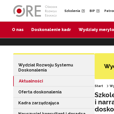
Przejdź do Nawigacji
Przejdź do stopki
Przejdź do treści artykułu
Szkolenia
BIP
Patro
O nas
Doskonalenie kadr
Wydziały meryt
Wydział Rozwoju Systemu
Doskonalenia
Aktualności
Start
Wy
Oferta doskonalenia
Szkol
i nar
Kadra zarządzająca
dosko
Nauczyciel konsultant i doradca