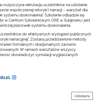
ju rozpoczyna rekrutację uczestników na szkolenie
rcie współczesnej retoryki i narracji – warsztat dla
k systemu doskonalenia”. Szkolenie odbędzie się
a br. w Centrum Szkoleniowym ORE w Sulejówku i jest
wniczej placówek systemu doskonalenia.
 uczestników do efektywnych wystąpień publicznych
toryki narracyjnej”. Zostaną przedstawione metody
emówień formalnych i okazjonalnych zarówno
wizowanych. W ramach warsztatów wszyscy
żliwość doświadczyć symulacji wygłaszanych
du.pl.
Udostępnij