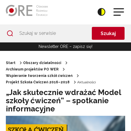
Przejdź do Nawigacji
Przejdź do stopki
Przejdź do treści artykułu
Szukaj
Newsletter ORE – zapisz się!
Start
Obszary działalności
Archiwum projektów PO WER
Wspieranie tworzenia szkół ćwiczeń
Projekt Szkoła Ćwiczeń 2016–2018
Aktualności
„Jak skutecznie wdrażać Model
szkoły ćwiczeń” – spotkanie
informacyjne