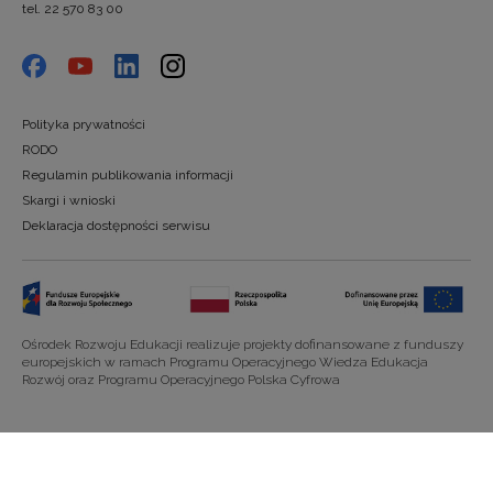
tel. 22 570 83 00
Polityka prywatności
RODO
Regulamin publikowania informacji
Skargi i wnioski
Deklaracja dostępności serwisu
Ośrodek Rozwoju Edukacji realizuje projekty dofinansowane z funduszy
europejskich w ramach Programu Operacyjnego Wiedza Edukacja
Rozwój oraz Programu Operacyjnego Polska Cyfrowa