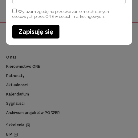
Wyrażam zgodę na przetwarzanie moich danych
osobowych przez ORE w celach marketingowych.
Zapisuję się
Wróć na górę
O nas
Kierownictwo ORE
Patronaty
Aktualności
Kalendarium
Sygnaliści
Archiwum projektów PO WER
Szkolenia
BIP