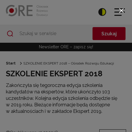
Przejdź do Nawigacji
Przejdź do stopki
Przejdź do treści artykułu
Szukaj
Newsletter ORE – zapisz się!
Start
SZKOLENIE EKSPERT 2018 – Ośrodek Rozwoju Edukacji
SZKOLENIE EKSPERT 2018
Zakończyła się tegoroczna edycja szkolenia
kandydatów na ekspertów, które ukończyło 103
uczestników. Kolejna edycja szkolenia odbędzie się
w 2019 roku. Bieżące informacje będą dostępne
w aktualnościach i w zakładce Ekspert 2019.