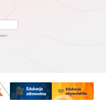
elach