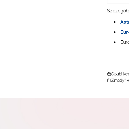
Szczegóło
Ast
Eur
Eur
N
Zap
o s
Adr
Opublikow
Zmodyfiko
W
cel