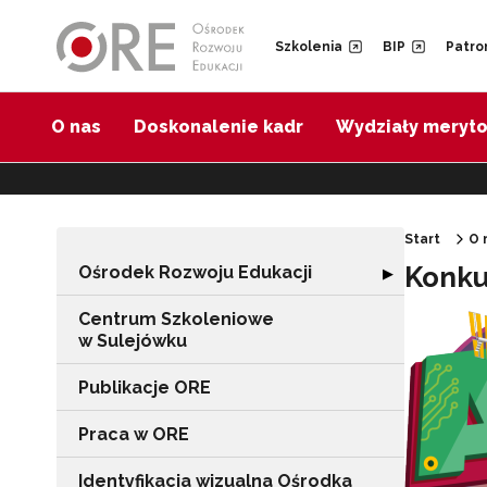
Przejdź do Nawigacji
Przejdź do stopki
Przejdź do treści artykułu
Szkolenia
BIP
Patro
O nas
Doskonalenie kadr
Wydziały meryt
Start
O 
Konku
Ośrodek Rozwoju Edukacji
Rozwiń sekcję "
▶
Centrum Szkoleniowe
w Sulejówku
Publikacje ORE
Praca w ORE
Identyfikacja wizualna Ośrodka