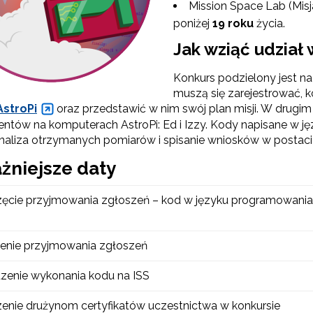
Mission Space Lab (Mis
poniżej
19 roku
życia.
Jak wziąć udział 
Konkurs podzielony jest n
muszą się zarejestrować, k
AstroPi
oraz przedstawić w nim swój plan misji. W drugi
ntów na komputerach AstroPi: Ed i Izzy. Kody napisane w jęz
analiza otrzymanych pomiarów i spisanie wniosków w postaci 
żniejsze daty
ęcie przyjmowania zgłoszeń – kod w języku programowania
enie przyjmowania zgłoszeń
zenie wykonania kodu na ISS
enie drużynom certyfikatów uczestnictwa w konkursie