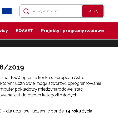
Szukaj
wisy
EQAVET
Projekty i programy rządowe
18/2019
czna (ESA) ogłasza konkurs European Astro
w którym uczniowie mogą stworzyć oprogramowanie
omputer pokładowy międzynarodowej stacji
erowana jest do dwóch kategorii młodych
) – dla uczniów i uczennic poniżej
14 roku
życia