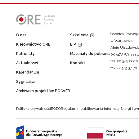
Ośrodek Rozwoju
O nas
Szkolenia
w Warszawie
Kierownictwo ORE
BIP
Aleje Ujazdowsk
Patronaty
Materiały do pobrania
00-478 Warsza
tel. 22 345 37 00
Aktualności
Kontakt
fax 22 345 37 70
Kalendarium
Sygnaliści
Archiwum projektów PO WER
Polityka prywatności
RODO
Regulamin publikowania informacji
Skargi i wn