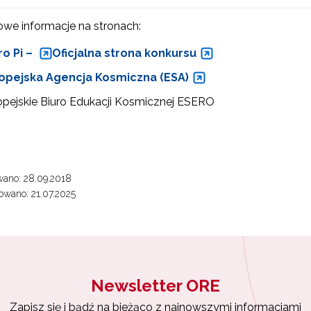
we informacje na stronach:
ro Pi –
Oficjalna strona konkursu
opejska Agencja Kosmiczna (ESA)
opejskie Biuro Edukacji Kosmicznej ESERO
ewsletter ORE
isz się i bądź na bieżąco z najnowszymi informacjami
zkoleniach i programach.
es e-mail:
ano: 28.09.2018
wano: 21.07.2025
yrażam zgodę na przetwarzanie moich danych osobowych przez ORE w
ach marketingowych.
Zapisuję się
Newsletter ORE
Zapisz się i bądź na bieżąco z najnowszymi informacjami