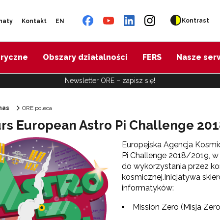
Kontrast
naty
Kontakt
EN
oryczne
Obszary działalności
FERS
Nasze ser
Newsletter ORE – zapisz się!
nas
ORE poleca
rs European Astro Pi Challenge 20
Ośrodek Rozwoju Edukacji"
Europejska Agencja Kosmi
Pi Challenge 2018/2019, 
do wykorzystania przez k
kosmicznej.
Inicjatywa ski
informatyków:
Mission Zero (Misja Zero