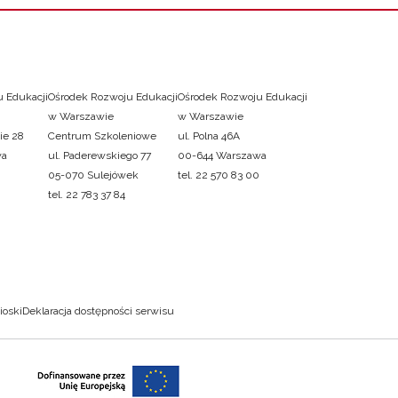
 Edukacji
Ośrodek Rozwoju Edukacji
Ośrodek Rozwoju Edukacji
w Warszawie
w Warszawie
ie 28
Centrum Szkoleniowe
ul. Polna 46A
wa
ul. Paderewskiego 77
00-644 Warszawa
05-070 Sulejówek
tel. 22 570 83 00
tel. 22 783 37 84
ioski
Deklaracja dostępności serwisu