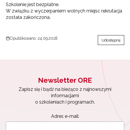
Szkolenie jest bezpłatne.
W związku z wyczerpaniem wolnych miejsc rekrutacja
została zakończona.
Opublikowano: 24.09.2018
Udostępnij
Newsletter ORE
Zapisz się i bądź na bieżąco z najnowszymi
informacjami
o szkoleniach i programach.
Newsletter ORE
Zapisz się i bądź na bieżąco z najnowszymi
Adres e-mail:
informacjami
o szkoleniach i programach.