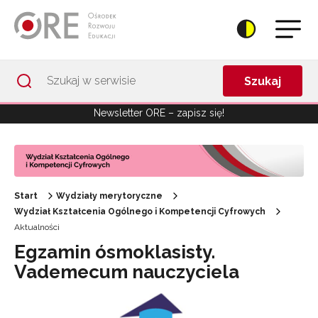
Przejdź do Nawigacji
Przejdź do stopki
Przejdź do treści artykułu
Szukaj
Newsletter ORE – zapisz się!
Start
Wydziały merytoryczne
Wydział Kształcenia Ogólnego i Kompetencji Cyfrowych
Aktualności
Egzamin ósmoklasisty.
Vademecum nauczyciela