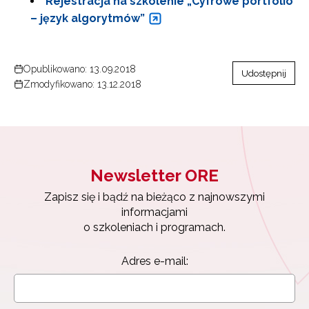
Rejestracja na szkolenie „Cyfrowe portfolio
– język algorytmów”
Opublikowano: 13.09.2018
Udostępnij
Zmodyfikowano: 13.12.2018
Newsletter ORE
Zapisz się i bądź na bieżąco z najnowszymi
informacjami
o szkoleniach i programach.
Newsletter ORE
Adres e-mail:
Zapisz się i bądź na bieżąco z najnowszymi
informacjami
o szkoleniach i programach.