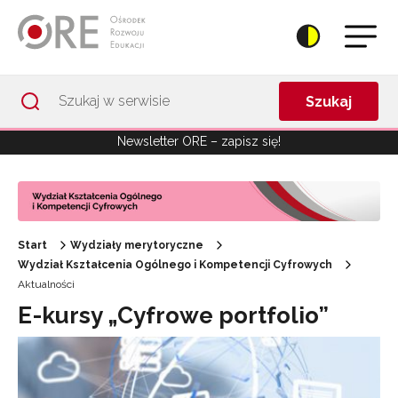
Przejdź do Nawigacji
Przejdź do stopki
Przejdź do treści artykułu
Szukaj
Newsletter ORE – zapisz się!
Start
Wydziały merytoryczne
Wydział Kształcenia Ogólnego i Kompetencji Cyfrowych
Aktualności
E-kursy „Cyfrowe portfolio”