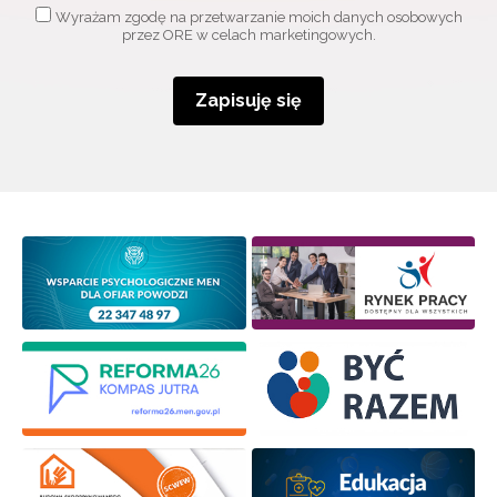
Adres e-mail:
Wyrażam zgodę na przetwarzanie moich danych osobowych
przez ORE w celach marketingowych.
Wyrażam zgodę na przetwarzanie moich danych
Zapisuję się
osobowych przez ORE w celach marketingowych.
Zapisuję się