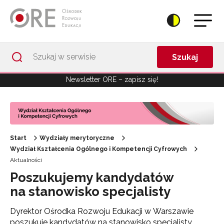
Przejdź do Nawigacji
Przejdź do stopki
Przejdź do treści artykułu
Szukaj
Newsletter ORE – zapisz się!
Start
Wydziały merytoryczne
Wydział Kształcenia Ogólnego i Kompetencji Cyfrowych
Aktualności
Poszukujemy kandydatów
na stanowisko specjalisty
Dyrektor Ośrodka Rozwoju Edukacji w Warszawie
poszukuje kandydatów na stanowisko specjalisty