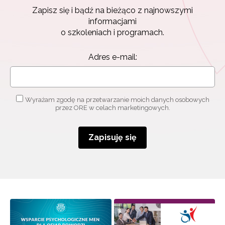
Zapisz się i bądź na bieżąco z najnowszymi
Zapisz się i bądź na bieżąco z najnowszymi
informacjami
informacjami
o szkoleniach i programach.
o szkoleniach i programach.
Adres e-mail:
Adres e-mail:
Wyrażam zgodę na przetwarzanie moich danych
osobowych przez ORE w celach marketingowych.
Wyrażam zgodę na przetwarzanie moich danych osobowych
przez ORE w celach marketingowych.
Zapisuję się
Zapisuję się