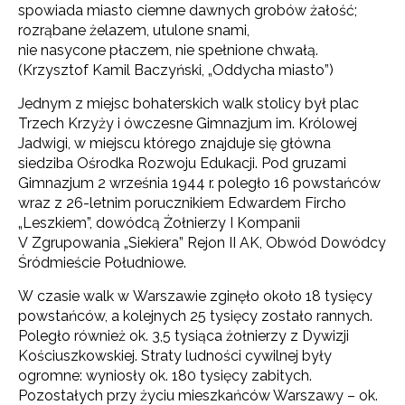
spowiada miasto ciemne dawnych grobów żałość;
rozrąbane żelazem, utulone snami,
nie nasycone płaczem, nie spełnione chwałą.
(Krzysztof Kamil Baczyński, „Oddycha miasto”)
Jednym z miejsc bohaterskich walk stolicy był plac
Trzech Krzyży i ówczesne Gimnazjum im. Królowej
Jadwigi, w miejscu którego znajduje się główna
siedziba Ośrodka Rozwoju Edukacji. Pod gruzami
Gimnazjum 2 września 1944 r. poległo 16 powstańców
wraz z 26-letnim porucznikiem Edwardem Fircho
„Leszkiem”, dowódcą Żołnierzy I Kompanii
V Zgrupowania „Siekiera” Rejon II AK, Obwód Dowódcy
Śródmieście Południowe.
W czasie walk w Warszawie zginęło około 18 tysięcy
powstańców, a kolejnych 25 tysięcy zostało rannych.
Poległo również ok. 3,5 tysiąca żołnierzy z Dywizji
Kościuszkowskiej. Straty ludności cywilnej były
ogromne: wyniosły ok. 180 tysięcy zabitych.
Pozostałych przy życiu mieszkańców Warszawy – ok.