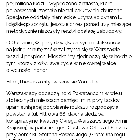
pół miliona ludzi – wypędzono z miasta, które
po powstaniu zostało niemal całkowicie zburzone.
Specjalne oddziały niemieckie, używając dynamitu
i ciężkiego sprzętu, jeszcze przez ponad trzy miesiące
metodycznie niszczyły resztki ocalałej zabudowy.
O Godzinie „W” przy dźwiękach syren i klaksonów
na jedną minutę znów zatrzyma się w Warszawie
wszelki pośpiech. Mieszkańcy zjednoczą się w hołdzie
tym, którzy złożyli swe życie w nierównej walce
o wolność i honor.
Film „There is a city” w serwisie YouTube
Warszawiacy oddadzą hołd Powstańcom w wielu
stołecznych miejscach pamięci, m.in. przy tablicy
upamiętniającej podpisanie rozkazu rozpoczęcia
powstania (ul. Filtrowa 68, dawna siedziba
konspiracyjnej kwatery Okręgu Warszawskiego Armii
Krajowej), w parku im. gen. Gustawa Orlicza-Dreszera,
przy pomniku Stefana Roweckiego „Grota” (na rogu