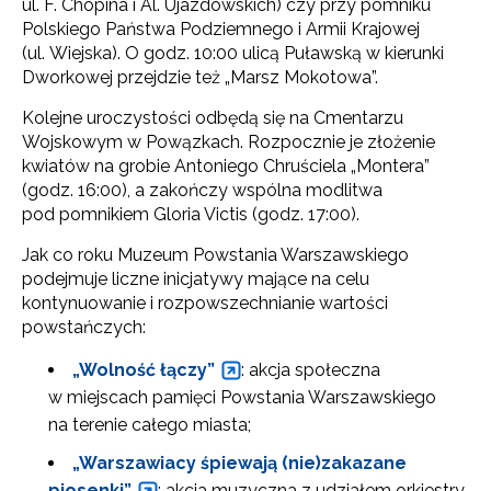
ul. F. Chopina i Al. Ujazdowskich) czy przy pomniku
Polskiego Państwa Podziemnego i Armii Krajowej
(ul. Wiejska). O godz. 10:00 ulicą Puławską w kierunki
Dworkowej przejdzie też „Marsz Mokotowa”.
Kolejne uroczystości odbędą się na Cmentarzu
Wojskowym w Powązkach. Rozpocznie je złożenie
kwiatów na grobie Antoniego Chruściela „Montera”
(godz. 16:00), a zakończy wspólna modlitwa
pod pomnikiem Gloria Victis (godz. 17:00).
Jak co roku Muzeum Powstania Warszawskiego
podejmuje liczne inicjatywy mające na celu
kontynuowanie i rozpowszechnianie wartości
powstańczych:
„Wolność łączy”
: akcja społeczna
w miejscach pamięci Powstania Warszawskiego
na terenie całego miasta;
„Warszawiacy śpiewają (nie)zakazane
piosenki”
: akcja muzyczna z udziałem orkiestry