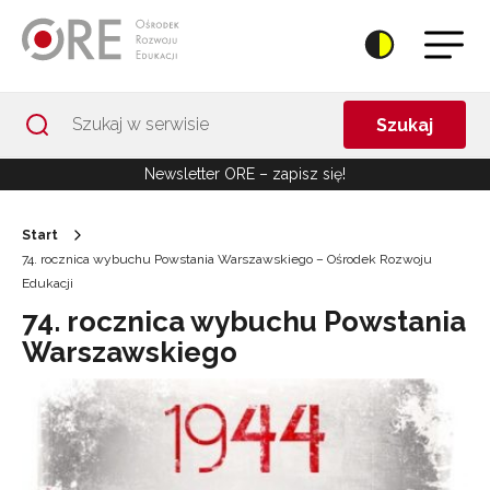
Przejdź do Nawigacji
Przejdź do stopki
Przejdź do treści artykułu
Szukaj
Newsletter ORE – zapisz się!
Start
74. rocznica wybuchu Powstania Warszawskiego – Ośrodek Rozwoju
Edukacji
74. rocznica wybuchu Powstania
Warszawskiego