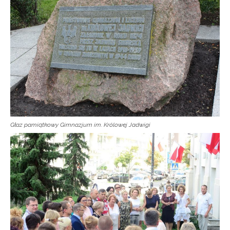
Newsletter ORE
Zapisz się i bądź na bieżąco z najnowszymi
informacjami
o szkoleniach i programach.
Adres e-mail:
Wyrażam zgodę na przetwarzanie moich danych
osobowych przez ORE w celach marketingowych.
Głaz pamiątkowy Gimnazjum im. Królowej Jadwigi
Zapisuję się