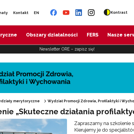
Kontrast
naty
Kontakt
EN
oryczne
Obszary działalności
FERS
Nasze ser
Newsletter ORE – zapisz się!
działy merytoryczne
Wydział Promocji Zdrowia, Profilaktyki i Wych
enie „Skuteczne działania profilakt
"Promocja Zdrowia"
Zapraszamy na szkolenie st
Kierujemy je do specjalist
Edukacja zdrowotna"