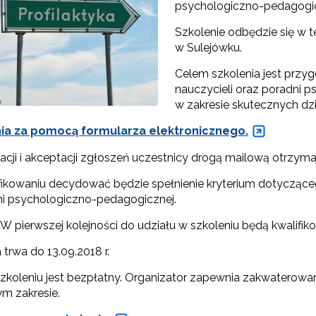
psychologiczno-pedagogi
Szkolenie odbędzie się w 
"Rekomendowane programy profilaktyczne"
w Sulejówku.
Celem szkolenia jest przy
Programy i projekty Wydziału"
nauczycieli oraz poradni 
w zakresie skutecznych dzi
"Program wychowawczo-profilaktyczny szkoły"
ia za pomocą formularza elektronicznego.
Materiały do pobrania"
acji i akceptacji zgłoszeń uczestnicy drogą mailową otrzyma
fikowaniu decydować będzie spełnienie kryterium dotyczące
ni psychologiczno-pedagogicznej.
 pierwszej kolejności do udziału w szkoleniu będą kwalifiko
 trwa do 13.09.2018 r.
szkoleniu jest bezpłatny. Organizator zapewnia zakwaterowan
m zakresie.