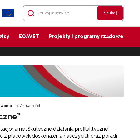
Szukaj
wisy
EQAVET
Projekty i programy rządowe
owania
Aktualności
yczne”
acjonarne „Skuteczne działania profilaktyczne”.
ów z placówek doskonalenia nauczycieli oraz poradni