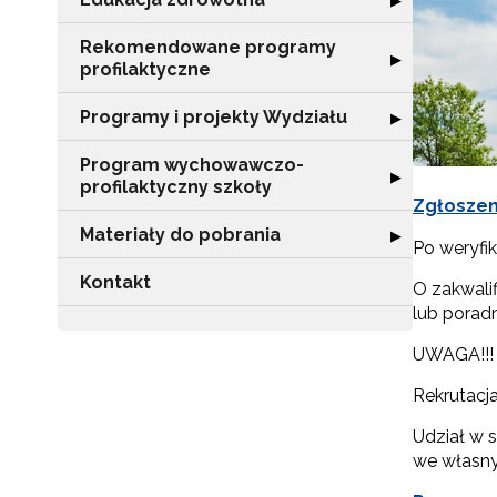
▶
Rekomendowane programy
Rozwiń sekcję 
▶
profilaktyczne
Programy i projekty Wydziału
Rozwiń sekcję "
▶
Program wychowawczo-
Rozwiń sekcję 
▶
profilaktyczny szkoły
Zgłoszen
Materiały do pobrania
Rozwiń sekcję "
▶
Po weryfik
Kontakt
O zakwali
lub porad
UWAGA!!! W
Rekrutacja
Udział w 
we własny