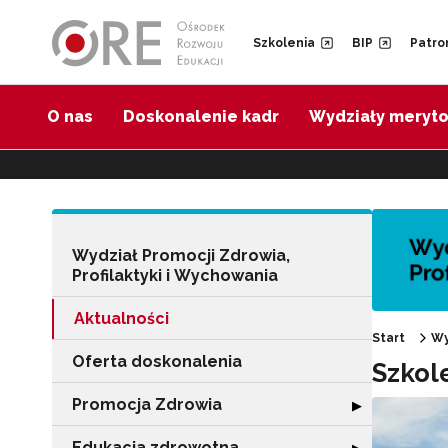
Przejdź do Nawigacji
Przejdź do stopki
Przejdź do treści artykułu
Szkolenia
BIP
Patro
O nas
Doskonalenie kadr
Wydziały meryt
Wydział Promocji Zdrowia,
Profilaktyki i Wychowania
Aktualności
Start
Wy
Oferta doskonalenia
Szkol
Promocja Zdrowia
Rozwiń sekcję 
▶
Edukacja zdrowotna
Rozwiń sekcję "