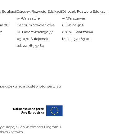
 Edukacji
Ośrodek Rozwoju Edukacji
Ośrodek Rozwoju Edukacji
w Warszawie
w Warszawie
ie 28
Centrum Szkoleniowe
ul. Polna 46A
wa
ul. Paderewskiego 77
00-644 Warszawa
05-070 Sulejówek
tel. 22 570 83 00
tel. 22 783 37 84
ioski
Deklaracja dostępności serwisu
zy europejskich w ramach Programu
olska Cyfrowa