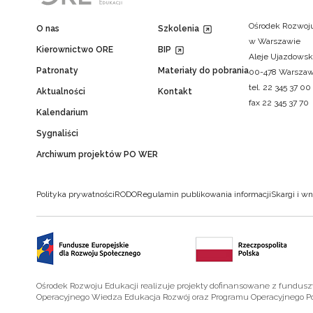
Ośrodek Rozwoju
O nas
Szkolenia
w Warszawie
Kierownictwo ORE
BIP
Aleje Ujazdowsk
Patronaty
Materiały do pobrania
00-478 Warsza
tel. 22 345 37 00
Aktualności
Kontakt
fax 22 345 37 70
Kalendarium
Sygnaliści
Archiwum projektów PO WER
Polityka prywatności
RODO
Regulamin publikowania informacji
Skargi i wn
Ośrodek Rozwoju Edukacji realizuje projekty dofinansowane z fundus
Operacyjnego Wiedza Edukacja Rozwój oraz Programu Operacyjnego P