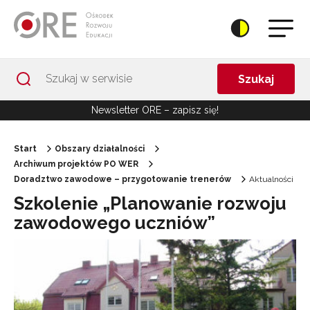
Przejdź do Nawigacji
Przejdź do stopki
Przejdź do treści artykułu
Szukaj
Newsletter ORE – zapisz się!
Start
Obszary działalności
Archiwum projektów PO WER
Doradztwo zawodowe – przygotowanie trenerów
Aktualności
Szkolenie „Planowanie rozwoju
zawodowego uczniów”