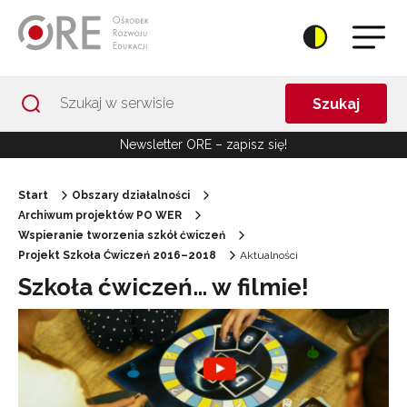
Przejdź do Nawigacji
Przejdź do stopki
Przejdź do treści artykułu
Szukaj
Newsletter ORE – zapisz się!
Start
Obszary działalności
Archiwum projektów PO WER
Wspieranie tworzenia szkół ćwiczeń
Projekt Szkoła Ćwiczeń 2016–2018
Aktualności
Szkoła ćwiczeń… w filmie!