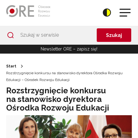
Przejdź do Nawigacji
Przejdź do stopki
Przejdź do treści artykułu
Szukaj
Newsletter ORE – zapisz się!
Start
Rozstrzygnięcie konkursu na stanowisko dyrektora Ośrodka Rozwoju
Edukacji – Ośrodek Rozwoju Edukacji
Rozstrzygnięcie konkursu
na stanowisko dyrektora
Ośrodka Rozwoju Edukacji