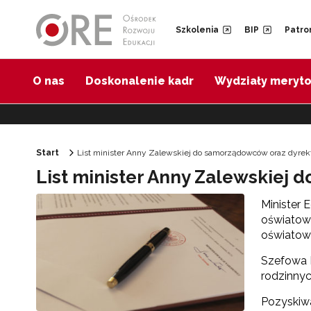
Przejdź do Nawigacji
Przejdź do stopki
Przejdź do treści artykułu
Szkolenia
BIP
Patro
O nas
Doskonalenie kadr
Wydziały meryt
Start
List minister Anny Zalewskiej do samorządowców oraz dyrek
List minister Anny Zalewskiej
Minister 
oświatow
oświatowe
Szefowa M
rodzinnyc
Pozyskiwa