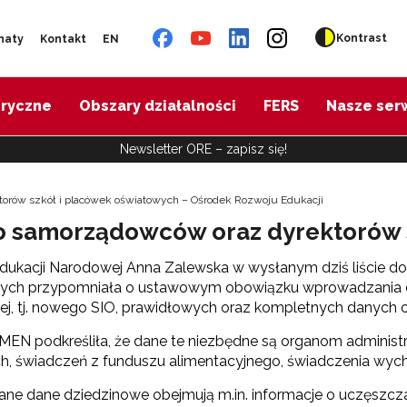
Kontrast
naty
Kontakt
EN
oryczne
Obszary działalności
FERS
Nasze ser
Newsletter ORE – zapisz się!
torów szkół i placówek oświatowych – Ośrodek Rozwoju Edukacji
 do samorządowców oraz dyrektorów
Edukacji Narodowej Anna Zalewska w wysłanym dziś liście 
ych przypomniała o ustawowym obowiązku wprowadzania d
j, tj. nowego SIO, prawidłowych oraz kompletnych danych o 
EN podkreśliła, że dane te niezbędne są organom administra
h, świadczeń z funduszu alimentacyjnego, świadczenia wyc
ne dane dziedzinowe obejmują m.in. informacje o uczęszcza