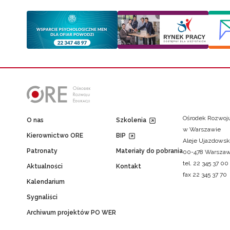
Ośrodek Rozwoju
O nas
Szkolenia
w Warszawie
Kierownictwo ORE
BIP
Aleje Ujazdowsk
Patronaty
Materiały do pobrania
00-478 Warsza
tel. 22 345 37 00
Aktualności
Kontakt
fax 22 345 37 70
Kalendarium
Sygnaliści
Archiwum projektów PO WER