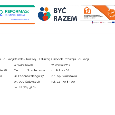
 Edukacji
Ośrodek Rozwoju Edukacji
Ośrodek Rozwoju Edukacji
w Warszawie
w Warszawie
ie 28
Centrum Szkoleniowe
ul. Polna 46A
wa
ul. Paderewskiego 77
00-644 Warszawa
05-070 Sulejówek
tel. 22 570 83 00
tel. 22 783 37 84