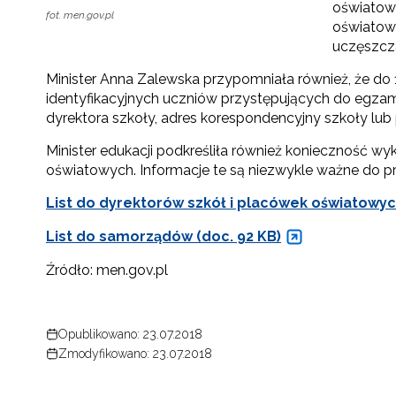
oświatowe
fot. men.gov.pl
oświatowe
uczęszcza
Minister Anna Zalewska przypomniała również, że do
identyfikacyjnych uczniów przystępujących do egzam
dyrektora szkoły, adres korespondencyjny szkoły lub 
Minister edukacji podkreśliła również konieczność
oświatowych. Informacje te są niezwykle ważne do 
List do dyrektorów szkół i placówek oświatowyc
List do samorządów (doc. 92 KB)
Źródło: men.gov.pl
Opublikowano: 23.07.2018
Zmodyfikowano: 23.07.2018