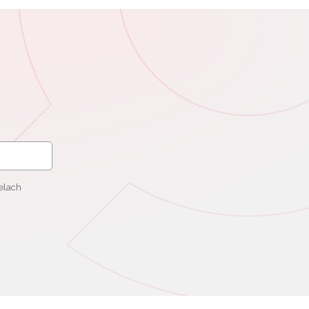
elach