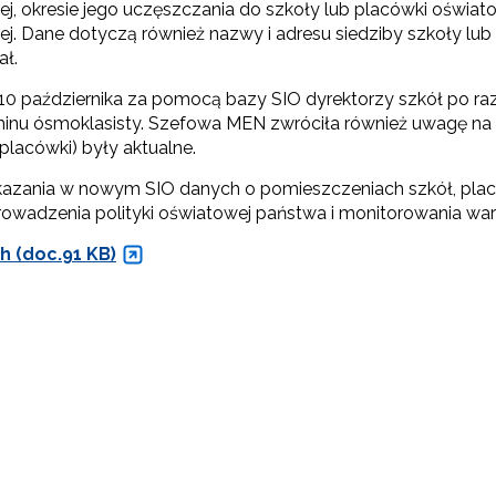
j, okresie jego uczęszczania do szkoły lub placówki oświatow
j. Dane dotyczą również nazwy i adresu siedziby szkoły lub
ł.
 10 października za pomocą bazy SIO dyrektorzy szkół po r
inu ósmoklasisty. Szefowa MEN zwróciła również uwagę na t
placówki) były aktualne.
 wykazania w nowym SIO danych o pomieszczeniach szkół, pl
prowadzenia polityki oświatowej państwa i monitorowania w
h (doc.91 KB)