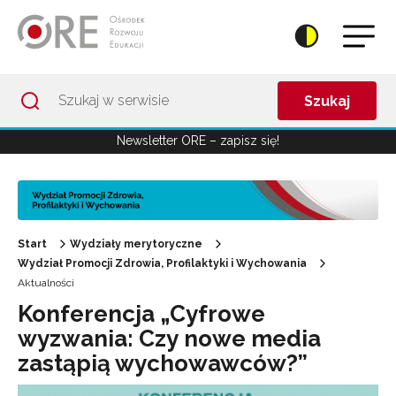
Przejdź do Nawigacji
Przejdź do stopki
Przejdź do treści artykułu
Szukaj
Newsletter ORE – zapisz się!
Start
Wydziały merytoryczne
Wydział Promocji Zdrowia, Profilaktyki i Wychowania
Aktualności
Konferencja „Cyfrowe
wyzwania: Czy nowe media
zastąpią wychowawców?”