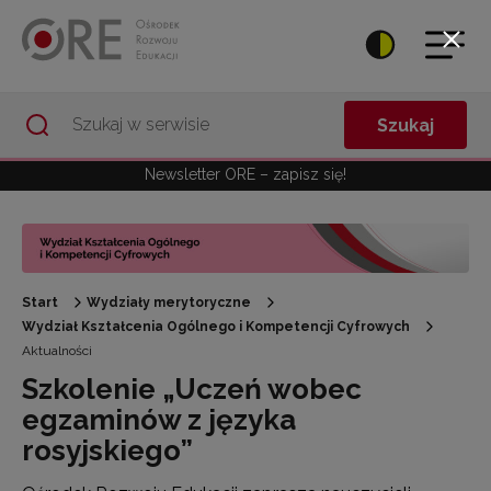
Przejdź do Nawigacji
Przejdź do stopki
Przejdź do treści artykułu
Szukaj
Newsletter ORE – zapisz się!
Start
Wydziały merytoryczne
Wydział Kształcenia Ogólnego i Kompetencji Cyfrowych
Aktualności
Szkolenie „Uczeń wobec
egzaminów z języka
rosyjskiego”