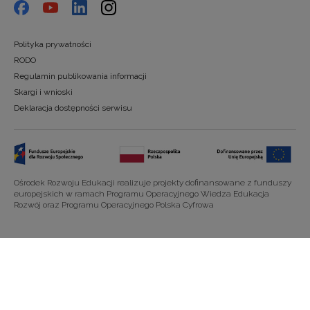
Polityka prywatności
RODO
Regulamin publikowania informacji
Skargi i wnioski
Deklaracja dostępności serwisu
Ośrodek Rozwoju Edukacji realizuje projekty dofinansowane z funduszy
europejskich w ramach Programu Operacyjnego Wiedza Edukacja
Rozwój oraz Programu Operacyjnego Polska Cyfrowa