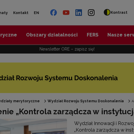
Kontrast
naty
Kontakt
EN
oryczne
Obszary działalności
FERS
Nasze ser
Newsletter ORE – zapisz się!
działy merytoryczne
Wydział Rozwoju Systemu Doskonalenia
A
enie „Kontrola zarządcza w instytu
Wydział Innowacji i Rozwo
„Kontrola zarządcza w ins