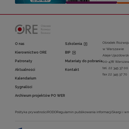
Ośrodek Rozwoju
O nas
Szkolenia
w Warszawie
Kierownictwo ORE
BIP
Aleje Ujazdowsk
Patronaty
Materiały do pobrania
00-478 Warsza
tel. 22 345 37 00
Aktualności
Kontakt
fax 22 345 37 70
Kalendarium
Sygnaliści
Archiwum projektów PO WER
Polityka prywatności
RODO
Regulamin publikowania informacji
Skargi i wn