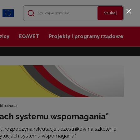
Szukaj
wisy
EQAVET
Projekty i programy rządowe
ktualności
cjach systemu wspomagania”
ju rozpoczyna rekrutację uczestników na szkolenie
tytucjach systemu wspomagania”.