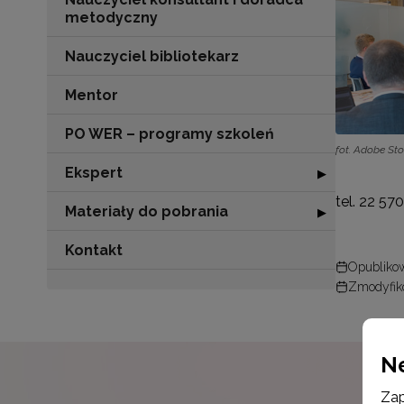
metodyczny
Nauczyciel bibliotekarz
Mentor
PO WER – programy szkoleń
fot. Adobe St
Ekspert
Rozwiń sekcję "
▶
tel. 22 570
Materiały do pobrania
Rozwiń sekcję "
▶
Kontakt
Opublikow
Zmodyfik
N
Zap