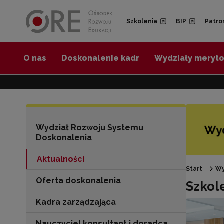
Przejdź do Nawigacji
Przejdź do stopki
Przejdź do treści artykułu
Szkolenia
BIP
Patro
O nas
Doskonalenie kadr
Wydziały meryt
Wydział Rozwoju Systemu
Doskonalenia
Aktualności
Start
Wy
Oferta doskonalenia
Szkol
Kadra zarządzająca
Nauczyciel konsultant i doradca