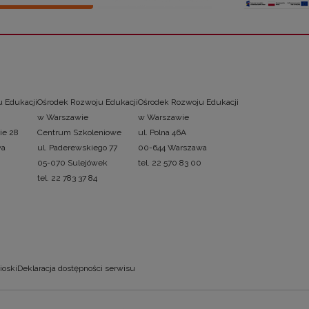
 Edukacji
Ośrodek Rozwoju Edukacji
Ośrodek Rozwoju Edukacji
w Warszawie
w Warszawie
ie 28
Centrum Szkoleniowe
ul. Polna 46A
wa
ul. Paderewskiego 77
00-644 Warszawa
05-070 Sulejówek
tel. 22 570 83 00
tel. 22 783 37 84
ioski
Deklaracja dostępności serwisu