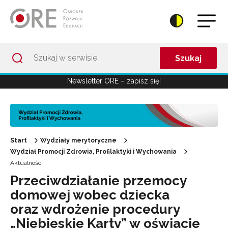
Przejdź do Nawigacji
Przejdź do stopki
Przejdź do treści artykułu
Szukaj
Newsletter ORE – zapisz się!
Start
Wydziały merytoryczne
Wydział Promocji Zdrowia, Profilaktyki i Wychowania
Aktualności
Przeciwdziałanie przemocy
domowej wobec dziecka
oraz wdrożenie procedury
„Niebieskie Karty” w oświacie