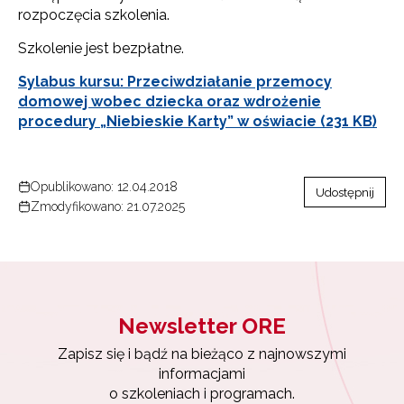
rozpoczęcia szkolenia.
Szkolenie jest bezpłatne.
Sylabus kursu: Przeciwdziałanie przemocy
domowej wobec dziecka oraz wdrożenie
procedury „Niebieskie Karty” w oświacie (231 KB)
Newsletter ORE
Opublikowano: 12.04.2018
Zapisz się i bądź na bieżąco z najnowszymi
Udostępnij
Zmodyfikowano: 21.07.2025
informacjami
o szkoleniach i programach.
Adres e-mail:
Newsletter ORE
Wyrażam zgodę na przetwarzanie moich danych
osobowych przez ORE w celach marketingowych.
Zapisz się i bądź na bieżąco z najnowszymi
informacjami
Zapisuję się
o szkoleniach i programach.