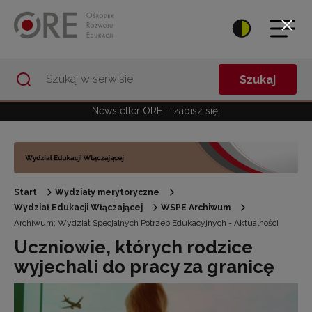
Przejdź do Nawigacji
Przejdź do stopki
Przejdź do treści artykułu
Szukaj
Newsletter ORE – zapisz się!
Start
Wydziały merytoryczne
Wydział Edukacji Włączającej
WSPE Archiwum
Archiwum: Wydział Specjalnych Potrzeb Edukacyjnych - Aktualności
Uczniowie, których rodzice
wyjechali do pracy za granicę