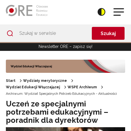
Przejdź do Nawigacji
Przejdź do stopki
Przejdź do treści artykułu
Szukaj
Newsletter ORE – zapisz się!
Start
Wydziały merytoryczne
Wydział Edukacji Włączającej
WSPE Archiwum
Archiwum: Wydział Specjalnych Potrzeb Edukacyjnych - Aktualności
Uczeń ze specjalnymi
potrzebami edukacyjnymi –
poradnik dla dyrektorów