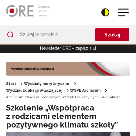
Przejdź do Nawigacji
Przejdź do stopki
Przejdź do treści artykułu
Szukaj
Newsletter ORE – zapisz się!
Start
Wydziały merytoryczne
Wydział Edukacji Włączającej
WSPE Archiwum
Archiwum: Wydział Specjalnych Potrzeb Edukacyjnych - Aktualności
Szkolenie „Współpraca
z rodzicami elementem
pozytywnego klimatu szkoły”