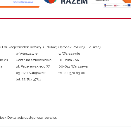
 Edukacji
Ośrodek Rozwoju Edukacji
Ośrodek Rozwoju Edukacji
w Warszawie
w Warszawie
ie 28
Centrum Szkoleniowe
ul. Polna 46A
wa
ul. Paderewskiego 77
00-644 Warszawa
05-070 Sulejówek
tel. 22 570 83 00
tel. 22 783 37 84
ioski
Deklaracja dostępności serwisu