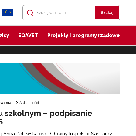
Szukaj
wisy
EQAVET
Projekty i programy rządowe
owania
Aktualności
u szkolnym – podpisanie
S
ej Anna Zalewska oraz Główny Inspektor Sanitarny