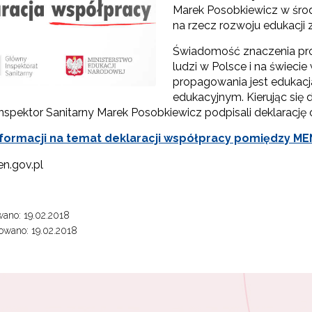
Marek Posobkiewicz w środę
na rzecz rozwoju edukacji
"Rekomendowane programy profilaktyczne"
Świadomość znaczenia prof
ludzi w Polsce i na świecie
Programy i projekty Wydziału"
propagowania jest edukacj
edukacyjnym. Kierując się 
"Program wychowawczo-profilaktyczny szkoły"
nspektor Sanitarny Marek Posobkiewicz podpisali deklarację 
formacji na temat deklaracji współpracy pomiędzy MEN 
Materiały do pobrania"
en.gov.pl
ano: 19.02.2018
owano: 19.02.2018