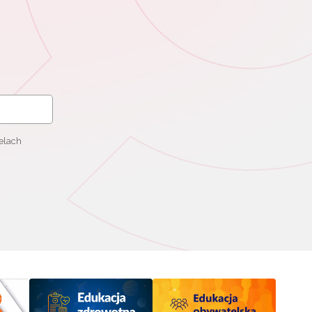
elach