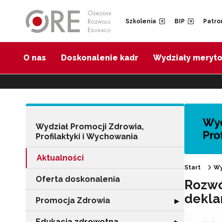
Przejdź do Nawigacji
Przejdź do stopki
Przejdź do treści artykułu
Szkolenia
BIP
Patro
O nas
Doskonalenie kadr
Wydziały meryt
Wydział Promocji Zdrowia,
Profilaktyki i Wychowania
Aktualności
Start
Wy
Oferta doskonalenia
Rozwó
dekla
Promocja Zdrowia
Rozwiń sekcję 
▶
Edukacja zdrowotna
Rozwiń sekcję "