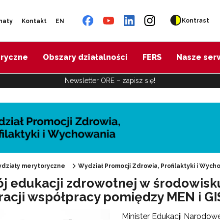
Kontrast
naty
Kontakt
EN
oryczne
Obszary działalności
FERS
Nasze ser
Newsletter ORE – zapisz się!
działy merytoryczne
Wydział Promocji Zdrowia, Profilaktyki i Wych
j edukacji zdrowotnej w środowisk
racji współpracy pomiędzy MEN i GI
"Promocja Zdrowia"
Minister Edukacji Narodow
Edukacja zdrowotna"