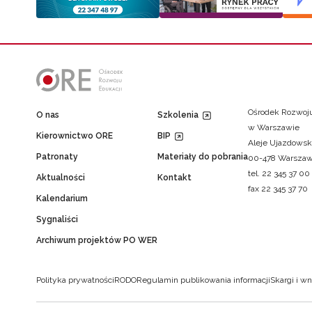
Ośrodek Rozwoju
O nas
Szkolenia
w Warszawie
Kierownictwo ORE
BIP
Aleje Ujazdowsk
Patronaty
Materiały do pobrania
00-478 Warsza
tel. 22 345 37 00
Aktualności
Kontakt
fax 22 345 37 70
Kalendarium
Sygnaliści
Archiwum projektów PO WER
Polityka prywatności
RODO
Regulamin publikowania informacji
Skargi i wn