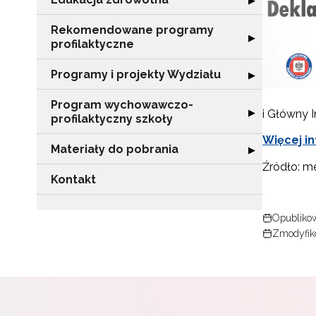
▶
Rekomendowane programy
Rozwiń sekcję 
▶
profilaktyczne
Programy i projekty Wydziału
Rozwiń sekcję "
▶
Program wychowawczo-
Rozwiń sekcję 
▶
i Główny I
profilaktyczny szkoły
Więcej in
Materiały do pobrania
Rozwiń sekcję "
▶
Źródło: m
Kontakt
Opublikow
Zmodyfik