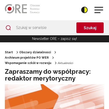
Przejdź do Nawigacji
Przejdź do stopki
Przejdź do treści artykułu
Szukaj
Newsletter ORE – zapisz się!
Start
Obszary działalności
Archiwum projektów PO WER
Wspomaganie szkół w rozwoju
Aktualności
Zapraszamy do współpracy:
redaktor merytoryczny