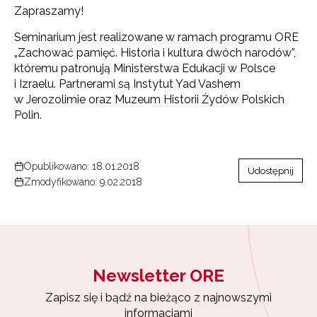
Zapisz się i bądź na bieżąco z najnowszymi
Zapraszamy!
informacjami
o szkoleniach i programach.
Seminarium jest realizowane w ramach programu ORE
Adres e-mail:
„Zachować pamięć. Historia i kultura dwóch narodów”,
któremu patronują Ministerstwa Edukacji w Polsce
i Izraelu. Partnerami są Instytut Yad Vashem
w Jerozolimie oraz Muzeum Historii Żydów Polskich
Wyrażam zgodę na przetwarzanie moich danych
Polin.
osobowych przez ORE w celach marketingowych.
Zapisuję się
Opublikowano: 18.01.2018
Udostępnij
Zmodyfikowano: 9.02.2018
Newsletter ORE
Zapisz się i bądź na bieżąco z najnowszymi
informacjami