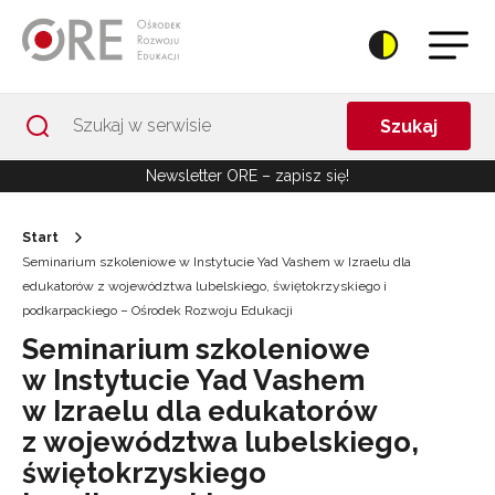
Przejdź do Nawigacji
Przejdź do stopki
Przejdź do treści artykułu
Szukaj
Newsletter ORE – zapisz się!
Start
Seminarium szkoleniowe w Instytucie Yad Vashem w Izraelu dla
edukatorów z województwa lubelskiego, świętokrzyskiego i
podkarpackiego – Ośrodek Rozwoju Edukacji
Seminarium szkoleniowe
w Instytucie Yad Vashem
w Izraelu dla edukatorów
z województwa lubelskiego,
świętokrzyskiego