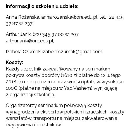
Informacji o szkoleniu udziela:
Anna Różańska, anna.rozanska@ore.edu.pl, tel. +22 345
37 87 w. 237;
Arthur Janik, (22) 345 37 00 w. 207,
arthur.janik@ore.edu.pl;
Izabela Czumak izabela.czumak@gmail.com
Koszty:
Każdy uczestnik zakwalifikowany na seminarium
pokrywa koszty podróży (1610 zł płatne do 12 lutego
2018 r.) i ubezpieczenia oraz wnosi opłatę w wysokości
100€ (płatne na miejscu w Yad Vashem) wynikającą
z organizacji szkolenia.
Organizatorzy seminarium pokrywają koszty
wynagrodzenia ekspertów polskich i izraelskich, koszty
warsztatów, transportu na miejscu, zakwaterowania
Newsletter ORE
i wyżywienia uczestników.