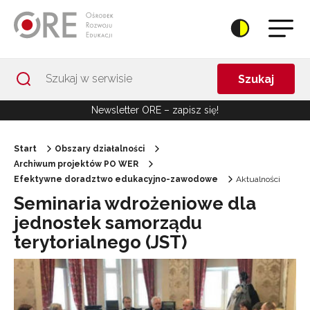
Przejdź do Nawigacji
Przejdź do stopki
Przejdź do treści artykułu
Szukaj
Newsletter ORE – zapisz się!
Start
Obszary działalności
Archiwum projektów PO WER
Efektywne doradztwo edukacyjno-zawodowe
Aktualności
Seminaria wdrożeniowe dla
jednostek samorządu
terytorialnego (JST)