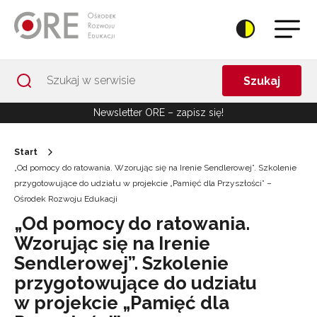
Przejdź do Nawigacji
Przejdź do stopki
Przejdź do treści artykułu
Szukaj
Newsletter ORE – zapisz się!
Start
„Od pomocy do ratowania. Wzorując się na Irenie Sendlerowej”. Szkolenie
przygotowujące do udziału w projekcie „Pamięć dla Przyszłości” –
Ośrodek Rozwoju Edukacji
„Od pomocy do ratowania.
Wzorując się na Irenie
Sendlerowej”. Szkolenie
przygotowujące do udziału
w projekcie „Pamięć dla