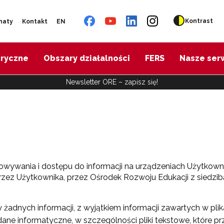
Kontrast
naty
Kontakt
EN
oryczne
Obszary działalności
FERS
Nasze ser
Newsletter ORE – zapisz się!
howywania i dostępu do informacji na urządzeniach Użytkowni
zez Użytkownika, przez Ośrodek Rozwoju Edukacji z siedzi
żadnych informacji, z wyjątkiem informacji zawartych w plik
wią dane informatyczne, w szczególności pliki tekstowe, któ