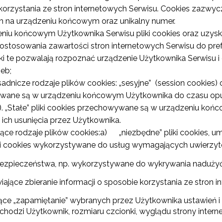
orzystania ze stron internetowych Serwisu. Cookies zazwycz
h na urządzeniu końcowym oraz unikalny numer.
u końcowym Użytkownika Serwisu pliki cookies oraz uzyskuj
ostosowania zawartości stron internetowych Serwisu do pref
iki te pozwalają rozpoznać urządzenie Użytkownika Serwisu i
eb;
cze rodzaje plików cookies: „sesyjne” (session cookies) ora
wane są w urządzeniu końcowym Użytkownika do czasu opus
). „Stałe” pliki cookies przechowywane są w urządzeniu ko
ich usunięcia przez Użytkownika.
e rodzaje plików cookies:a) „niezbędne” pliki cookies, um
liki cookies wykorzystywane do usług wymagających uwierzyt
ezpieczeństwa, np. wykorzystywane do wykrywania nadużyć 
ające zbieranie informacji o sposobie korzystania ze stron i
ące „zapamiętanie” wybranych przez Użytkownika ustawień i p
hodzi Użytkownik, rozmiaru czcionki, wyglądu strony internet