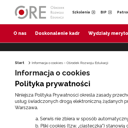
Przejdź do Nawigacji
Przejdź do stopki
Przejdź do treści artykułu
Szkolenia
BIP
Patro
O nas
Doskonalenie kadr
Wydziały meryt
Start
Informacja o cookies – Ośrodek Rozwoju Edukacji
Informacja o cookies
Polityka prywatności
Niniejsza Polityka Prywatności określa zasady przec
usług świadczonych drogą elektroniczną żądanych pr
Warszawa.
Serwis nie zbiera w sposób automatyczny 
Pliki cookies (tzw. „ciasteczka”) stano