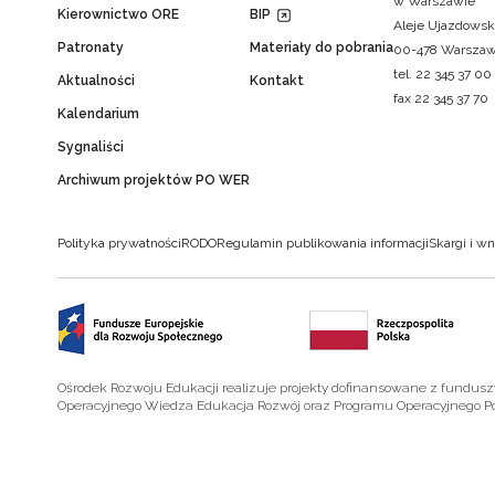
w Warszawie
Kierownictwo ORE
BIP
Aleje Ujazdowsk
Patronaty
Materiały do pobrania
00-478 Warsza
tel. 22 345 37 00
Aktualności
Kontakt
fax 22 345 37 70
Kalendarium
Sygnaliści
Archiwum projektów PO WER
Polityka prywatności
RODO
Regulamin publikowania informacji
Skargi i wn
Ośrodek Rozwoju Edukacji realizuje projekty dofinansowane z fundus
Operacyjnego Wiedza Edukacja Rozwój oraz Programu Operacyjnego P