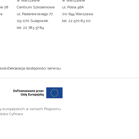
w Warszawie
w Warszawie
ie 28
Centrum Szkoleniowe
ul. Polna 46A
wa
ul. Paderewskiego 77
00-644 Warszawa
05-070 Sulejówek
tel. 22 570 83 00
tel. 22 783 37 84
ioski
Deklaracja dostępności serwisu
zy europejskich w ramach Programu
olska Cyfrowa