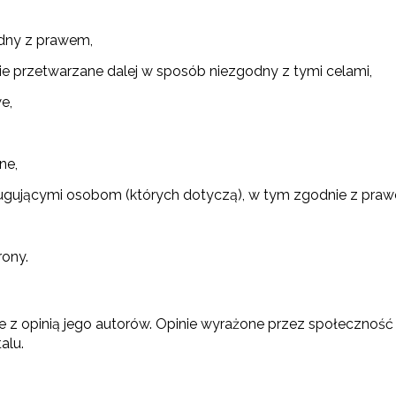
dny z prawem,
nie przetwarzane dalej w sposób niezgodny z tymi celami,
ewsletter ORE
e,
isz się i bądź na bieżąco z najnowszymi informacjami
zkoleniach i programach.
es e-mail:
ne,
ugującymi osobom (których dotyczą), w tym zgodnie z prawe
yrażam zgodę na przetwarzanie moich danych osobowych przez ORE w
ach marketingowych.
rony.
Zapisuję się
e z opinią jego autorów. Opinie wyrażone przez społeczność
alu.