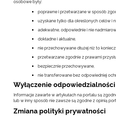
osobowe były:
poprawne i przetwarzane w sposób zgo
uzyskane tylko dla określonych celów i 
N
adekwatne, odpowiednie i nie nadmiarow
Zap
dokładne i aktualne,
o s
Adr
nie przechowywane dłużej niż to koniecz
przetwarzane zgodnie z prawami przysł
bezpiecznie przechowywane,
W
cel
nie transferowane bez odpowiedniej och
Wyłączenie odpowiedzialności
Informacje zawarte w artykułach na portalu są zgodn
lub w inny sposób nie zawsze są zgodne z opinią port
Zmiana polityki prywatności