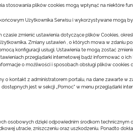
enia stosowania plików cookies mogą wpłynąć na niektóre fu
u końcowym Użytkownika Serwisu i wykorzystywane mogą by
czasie zmienić ustawienia dotyczące plików Cookies, określ
a Użytkownika. Zmiany ustawień , o których mowa w zdaniu
pomocą konfiguracji usługi. Ustawienia te mogą zostać zmie
tawieniach przeglądarki internetowej bądź informować o i
nformacje o możliwości i sposobach obsługi plików cookies
 o kontakt z administratorem portalu, na dane zawarte w z
s dostępnych jest w sekcji „Pomoc” w menu przeglądarki inte
nych osobowych dzięki odpowiednim środkom technicznym o
owej utracie, zniszczeniu oraz uszkodzeniu. Ponadto dokła