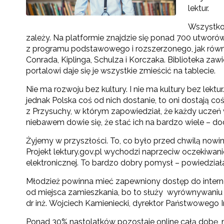
lektur.
Wszystko, 
zależy. Na platformie znajdzie się ponad 700 utwor
z programu podstawowego i rozszerzonego, jak równie
Conrada, Kiplinga, Schulza i Korczaka. Biblioteka za
portalowi daje się je wszystkie zmieścić na tablecie.
Nie ma rozwoju bez kultury. I nie ma kultury bez lek
jednak Polska coś od nich dostanie, to oni dostają co
z Przysuchy, w którym zapowiedział, że każdy uczeń w
niebawem dowie się, że stać ich na bardzo wiele – do
Żyjemy w przyszłości. To, co było przed chwilą nowink
Projekt lektury.gov.pl wychodzi naprzeciw oczekiwan
elektronicznej. To bardzo dobry pomysł – powiedziała 
Młodzież powinna mieć zapewniony dostęp do interne
od miejsca zamieszkania, bo to służy wyrównywaniu 
dr inż. Wojciech Kamieniecki, dyrektor Państwoweg
Ponad 30% nastolatków pozostaje online całą dobę, n