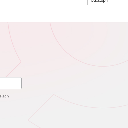
Udostępnij
elach