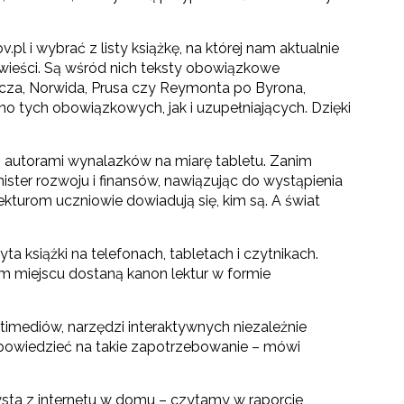
.pl i wybrać z listy książkę, na której nam aktualnie
wieści. Są wśród nich teksty obowiązkowe
icza, Norwida, Prusa czy Reymonta po Byrona,
wno tych obowiązkowych, jak i uzupełniających. Dzięki
ędą autorami wynalazków na miarę tabletu. Zanim
ister rozwoju i finansów, nawiązując do wystąpienia
ekturom uczniowie dowiadują się, kim są. A świat
a książki na telefonach, tabletach i czytnikach.
m miejscu dostaną kanon lektur w formie
imediów, narzędzi interaktywnych niezależnie
dpowiedzieć na takie zapotrzebowanie – mówi
ysta z internetu w domu – czytamy w raporcie