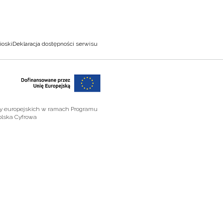
ioski
Deklaracja dostępności serwisu
zy europejskich w ramach Programu
olska Cyfrowa