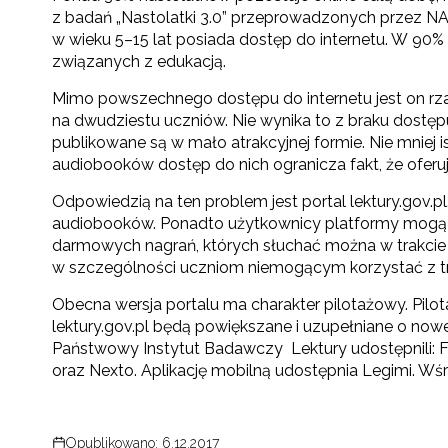
z badań „Nastolatki 3.0” przeprowadzonych przez NA
w wieku 5–15 lat posiada dostęp do internetu. W 90% 
związanych z edukacją.
Mimo powszechnego dostępu do internetu jest on rzad
na dwudziestu uczniów. Nie wynika to z braku dostępu
publikowane są w mało atrakcyjnej formie. Nie mniej
audiobooków dostęp do nich ogranicza fakt, że oferuj
Odpowiedzią na ten problem jest portal lektury.gov.p
audiobooków. Ponadto użytkownicy platformy mogą śc
darmowych nagrań, których słuchać można w trakc
N
w szczególności uczniom niemogącym korzystać z tra
Zap
Obecna wersja portalu ma charakter pilotażowy. Pilo
o s
lektury.gov.pl będą powiększane i uzupełniane o no
Adr
Państwowy Instytut Badawczy Lektury udostępnili: F
oraz Nexto. Aplikację mobilną udostępnia Legimi. Wśr
W
cel
Opublikowano: 6.12.2017