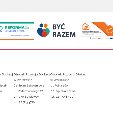
 Edukacji
Ośrodek Rozwoju Edukacji
Ośrodek Rozwoju Edukacji
w Warszawie
w Warszawie
ie 28
Centrum Szkoleniowe
ul. Polna 46A
wa
ul. Paderewskiego 77
00-644 Warszawa
05-070 Sulejówek
tel. 22 570 83 00
tel. 22 783 37 84