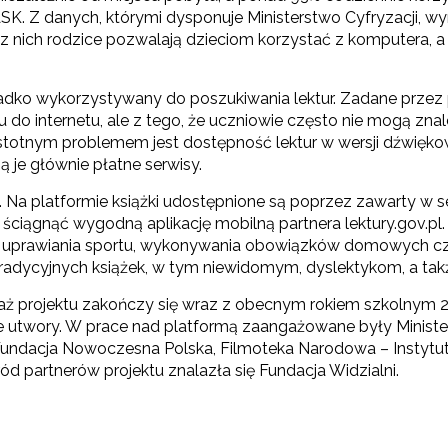
SK. Z danych, którymi dysponuje Ministerstwo Cyfryzacji, 
z nich rodzice pozwalają dzieciom korzystać z komputera, a 
ko wykorzystywany do poszukiwania lektur. Zadane przez po
 do internetu, ale z tego, że uczniowie często nie mogą zna
 istotnym problemem jest dostępność lektur w wersji dźwięko
ą je głównie płatne serwisy.
l. Na platformie książki udostępnione są poprzez zawarty w
iągnąć wygodną aplikację mobilną partnera lektury.gov.pl
ie uprawiania sportu, wykonywania obowiązków domowych c
ewsletter ORE
dycyjnych książek, w tym niewidomym, dyslektykom, a także
isz się i bądź na bieżąco z najnowszymi informacjami
taż projektu zakończy się wraz z obecnym rokiem szkolnym 
zkoleniach i programach.
we utwory. W prace nad platformą zaangażowane były Ministe
es e-mail:
undacja Nowoczesna Polska, Filmoteka Narodowa – Instytut
ód partnerów projektu znalazła się Fundacja Widzialni.
yrażam zgodę na przetwarzanie moich danych osobowych przez ORE w
ach marketingowych.