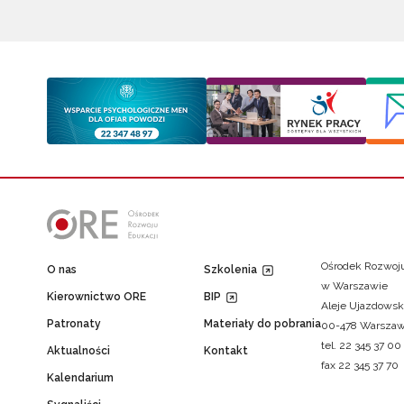
Ośrodek Rozwoju
O nas
Szkolenia
w Warszawie
Kierownictwo ORE
BIP
Aleje Ujazdowsk
Patronaty
Materiały do pobrania
00-478 Warsza
tel. 22 345 37 00
Aktualności
Kontakt
fax 22 345 37 70
Kalendarium