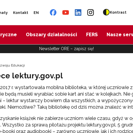
Kontrast
naty
Kontakt
EN
oryczne
Obszary działalności
FERS
Nasze ser
Newsletter ORE – zapisz się!
ozwoju Edukacji
ce lektury.gov.pl
 2017 r. wystartowała mobilna biblioteka, w której uczniowie 
Nie będą musieli wyrabiać sobie kart ani stać w kolejkach. Nie
i – lektur wystarczy bowiem dla wszystkich, a wypożyczony
teki. Niemożliwe? Taką bibliotekę od dziś można znaleźć w in
yskanie książek nie zabierze uczniom wiele czasu, gdyż w 
ć. Wszystko za sprawą pilotażu projektu lektury.gov.pl. 5 gr
e-booki oraz audiobooki – zarówno uczniowie, jak i ich rodzic