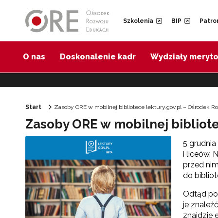
Przejdź do Nawigacji
Przejdź do stopki
Przejdź do treści artykułu
Szkolenia
BIP
Patro
O nas
Doskonalenie kadr
Wydziały meryt
Start
Zasoby ORE w mobilnej bibliotece lektury.gov.pl – Ośrodek R
Zasoby ORE w mobilnej bibliote
5 grudnia
i liceów. 
przed nim
do biblio
Odtąd poz
je znaleź
znajdzie 