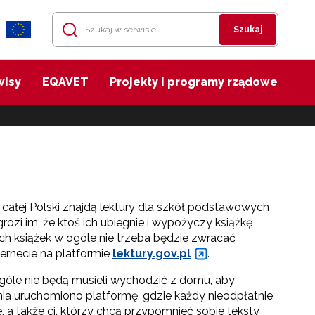
Szukaj
wisy
EQAVET
Projekty i programy rządowe
z całej Polski znajdą lektury dla szkół podstawowych
 grozi im, że ktoś ich ubiegnie i wypożyczy książkę
ch książek w ogóle nie trzeba będzie zwracać
ternecie na platformie
lektury.gov.pl
.
ogóle nie będą musieli wychodzić z domu, aby
udnia uruchomiono platformę, gdzie każdy nieodpłatnie
e, a także ci, którzy chcą przypomnieć sobie teksty