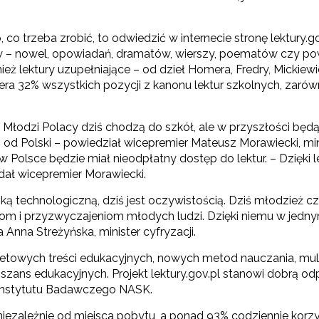
co trzeba zrobić, to odwiedzić w internecie stronę lektury.gov
ów – nowel, opowiadań, dramatów, wierszy, poematów czy po
ż lektury uzupełniające – od dzieł Homera, Fredry, Mickiew
wiera 32% wszystkich pozycji z kanonu lektur szkolnych, zaró
tur. Młodzi Polacy dziś chodzą do szkół, ale w przyszłości b
ś od Polski – powiedział wicepremier Mateusz Morawiecki, min
 Polsce będzie miał nieodpłatny dostęp do lektur. – Dzięki l
dał wicepremier Morawiecki.
ą technologiczną, dziś jest oczywistością. Dziś młodzież czyt
iom i przyzwyczajeniom młodych ludzi. Dzięki niemu w jedny
Anna Streżyńska, minister cyfryzacji.
towych treści edukacyjnych, nowych metod nauczania, mult
szans edukacyjnych. Projekt lektury.gov.pl stanowi dobrą o
o Instytutu Badawczego NASK.
iezależnie od miejsca pobytu, a ponad 93% codziennie korz