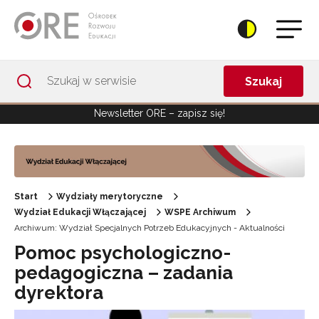
Przejdź do Nawigacji
Przejdź do stopki
Przejdź do treści artykułu
Szukaj
Newsletter ORE – zapisz się!
Start
Wydziały merytoryczne
Wydział Edukacji Włączającej
WSPE Archiwum
Archiwum: Wydział Specjalnych Potrzeb Edukacyjnych - Aktualności
Pomoc psychologiczno-
pedagogiczna – zadania
dyrektora