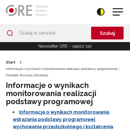
Przejdź do Nawigacji
Przejdź do stopki
Przejdź do treści artykułu
Szukaj
Newsletter ORE – zapisz się!
Start
Informacje o wynikach monitorowania realizacji podstawy programowej –
Ośrodek Rozwoju Edukacji
Informacje o wynikach
monitorowania realizacji
podstawy programowej
Informacja o wynikach monitorowania
wdrażania podstawy programowej
wychowania przedszkolnego i kształcenia