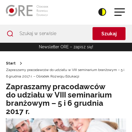
Przejdź do Nawigacji
Przejdź do stopki
Przejdź do treści artykułu
Szukaj
Newsletter ORE – zapisz się!
Start
Zapraszamy pracodawców do udziału w VIII seminarium branżowym – 5 i
6 grudnia 2017 r. – Ośrodek Rozwoju Edukacji
Zapraszamy pracodawców
do udziału w VIII seminarium
branżowym – 5 i 6 grudnia
2017 r.