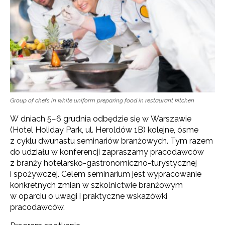
Group of chefs in white uniform preparing food in restaurant kitchen
W dniach 5−6 grudnia odbędzie się w Warszawie
(Hotel Holiday Park, ul. Heroldów 1B) kolejne, ósme
z cyklu dwunastu seminariów branżowych. Tym razem
do udziału w konferencji zapraszamy pracodawców
z branży hotelarsko-gastronomiczno-turystycznej
i spożywczej. Celem seminarium jest wypracowanie
konkretnych zmian w szkolnictwie branżowym
w oparciu o uwagi i praktyczne wskazówki
pracodawców.