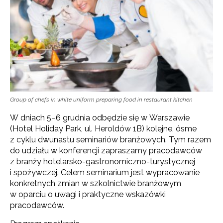
Group of chefs in white uniform preparing food in restaurant kitchen
W dniach 5−6 grudnia odbędzie się w Warszawie
(Hotel Holiday Park, ul. Heroldów 1B) kolejne, ósme
z cyklu dwunastu seminariów branżowych. Tym razem
do udziału w konferencji zapraszamy pracodawców
z branży hotelarsko-gastronomiczno-turystycznej
i spożywczej. Celem seminarium jest wypracowanie
konkretnych zmian w szkolnictwie branżowym
w oparciu o uwagi i praktyczne wskazówki
pracodawców.