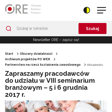
Przejdź do Nawigacji
Przejdź do stopki
Przejdź do treści artykułu
Szukaj
Newsletter ORE – zapisz się!
Start
Obszary działalności
Archiwum projektów PO WER
Partnerstwo na rzecz kształcenia zawodowego
Aktualności
Zapraszamy pracodawców
do udziału w VIII seminarium
branżowym – 5 i 6 grudnia
2017 r.